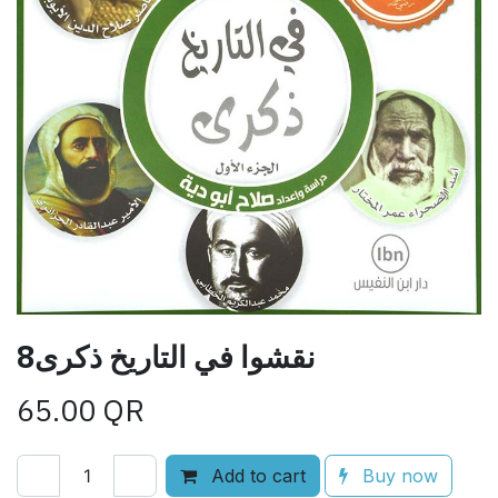
8نقشوا في التاريخ ذكرى
65.00
QR
Add to cart
Buy now