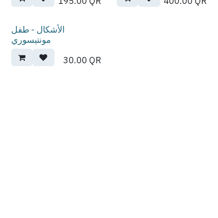
195.00
QR
400.00
QR
الأشكال - طفل
مونتيسوري
30.00
QR